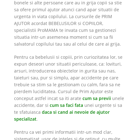
bonele si alte persoane care au in grija copii sa stie
sa ofere primul ajutor atunci cand apar situatii de
urgenta in viata copilului. La cursurile de PRIM
AJUTOR acordat BEBELUSILOR si COPIILOR,
specialistii ProMAMA te invata cum sa gestionezi
situatia intr-un asemenea moment si cum sa fii
salvatorul copilului tau sau al celui de care ai grija.
Pentru ca bebelusii si copiii, prin curiozitatea lor, se
expun deseori unor situatii periculoase, ca: lovituri,
arsuri, introducerea obiectelor in gurita sau nas,
taieturi sau, pur si simplu, apar accidente pe care
trebuie sa stim sa le gestionam cu calm, fara sa ne
pierdem luciditatea. Cursul de Prim Ajutor este
conceput astfel incat sa iti arate
cum sa previi
unele
accidente, dar si
cum sa faci fata
unei urgente si sa
te sfatuiasca
daca si cand ai nevoie de ajutor
specializat
.
Pentru ca vei primi informatii intr-un mod clar,
sistematizat, usor de inteles si de retinut, cu multe