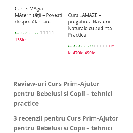
Carte: MAgia
MAternității – Povești
Curs LAMAZE –
despre Alăptare
pregatirea Nasterii
Naturale cu sedinta
Evaluat cu 5.00
Practica
Cons
133
lei
de Cl
De
Evaluat cu 5.00
la
470
lei
450
lei
Evalue
De la
Review-uri Curs Prim-Ajutor
pentru Bebelusi si Copii – tehnici
practice
3 recenzii pentru
Curs Prim-Ajutor
pentru Bebelusi si Copii – tehnici