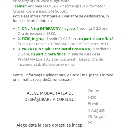
orice urgență cu calm și siguranță.
Trainer
: Andreea MANEA – kinetoterapeut și formator
Crucea Roșie si Basic Life Suport.
Poți alege între următoarele 3 variante de desfășurare, în
funcție de preferința ta:
1. ONLINE și INTERACTIV, în grup
: 1 sedință X 2,5 ore;
Ora de începere: 18:00.
2. FIZIC, în grup
: 1 ședință X 2,5 ore,
cu participare fizică
,
în sala de curs de la ProMAMA. Ora de începere: 18:00.
3. PRIVAT (un cuplu + trainerul ProMAMA)
: 1 ședință X
2,5 ore,
cu participare fizică
, în sala de curs de la
ProMAMA (zona Aviației, București). Data si Ora de
începere: stabilite telefonic/ e-mail.
Pentru informații suplimentare, dă scroll mai jos sau trimite
un e-mail la
receptie@promama.ro
Online
ALEGE MODALITATEA DE
Fizic
DESFĂȘURARE A CURSULUI
Privat
4 August
25 August
29
Alege data la care dorești să începi