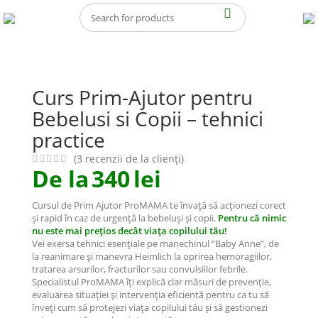
De 16 ani, peste 70.000 de mame ne-au ales cu încredere.
Curs Prim-Ajutor pentru
Bebelusi si Copii – tehnici
practice
(
3
recenzii de la clienți)
De la
340
lei
Cursul de Prim Ajutor ProMAMA te învață să acționezi corect
și rapid în caz de urgență la bebeluși și copii.
Pentru că nimic
nu este mai prețios decât viața copilului tău!
Vei exersa tehnici esențiale pe manechinul “Baby Anne”, de
la reanimare și manevra Heimlich la oprirea hemoragiilor,
tratarea arsurilor, fracturilor sau convulsiilor febrile.
Specialistul ProMAMA îți
explică clar măsuri de prevenție,
evaluarea situației și intervenția eficientă pentru ca tu să
înveți cum să protejezi viața copilului tău și să gestionezi