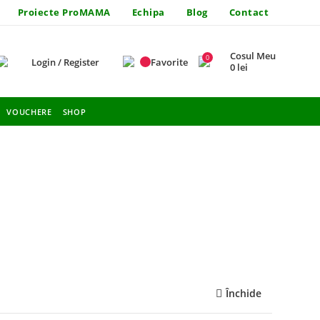
Proiecte ProMAMA
Echipa
Blog
Contact
Cosul Meu
0
Login / Register
Favorite
0
Lei
VOUCHERE
SHOP
Închide