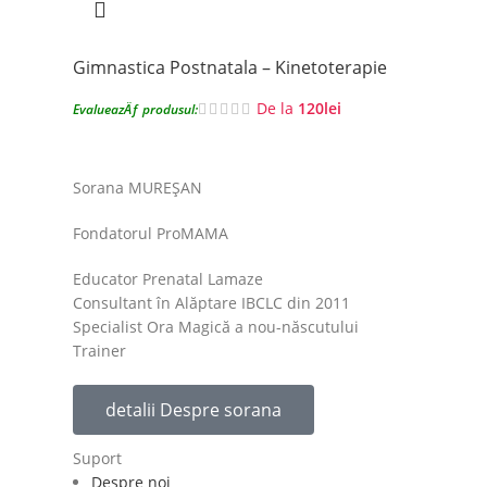
Gimnastica Postnatala – Kinetoterapie
De la
120
lei
EvalueazÄƒ produsul:
Sorana MUREȘAN
Fondatorul ProMAMA
Educator Prenatal Lamaze
Consultant în Alăptare IBCLC din 2011
Specialist Ora Magică a nou-născutului
Trainer
detalii Despre sorana
Suport
Despre noi