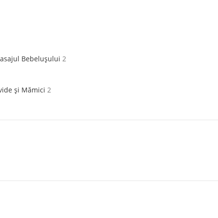
asajul Bebelușului
2
vide și Mămici
2