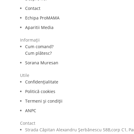
Contact
Echipa ProMAMA
Aparitii Media
Informații
Cum comand?
Cum plătesc?
Sorana Muresan
Utile
Confidențialitate
Politică cookies
Termeni și condiții
ANPC
Contact
Strada Căpitan Alexandru Șerbănescu 58B,corp C1, Part