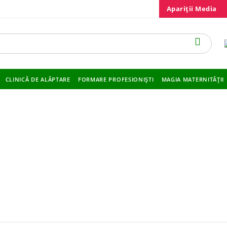
Apariții Media
CLINICĂ DE ALĂPTARE
FORMARE PROFESIONIȘTI
MAGIA MATERNITĂȚII