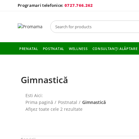
Programari telefonice:
0727.766.262
De 16 ani, peste 70.000 de mame ne-au ales cu încredere.
PRENATAL
POSTNATAL
WELLNESS
CONSULTANȚI ALĂPTARE
Gimnastică
Esti Aici:
Prima pagină
Postnatal
Gimnastică
Afișez toate cele 2 rezultate