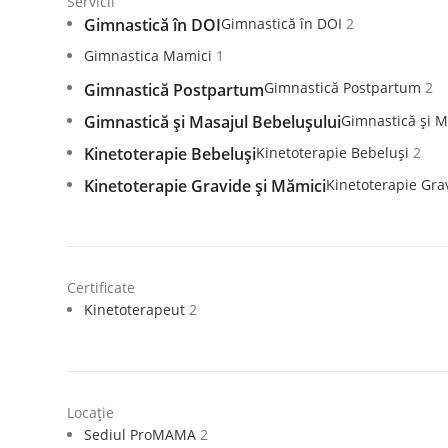
Servicii
Gimnastică în DOI
2
Gimnastică în DOI
Gimnastica Mamici
1
Gimnastică Postpartum
2
Gimnastică Postpartum
Gimnastică și M
Gimnastică și Masajul Bebelușului
Kinetoterapie Bebeluși
2
Kinetoterapie Bebeluși
Kinetoterapie Gra
Kinetoterapie Gravide și Mămici
Certificate
Kinetoterapeut
2
Locație
Sediul ProMAMA
2